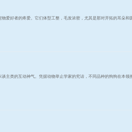
宠物爱好者的疼爱。它们体型工整，毛发浓密，尤其是那对开拓的耳朵和
东谈主类的互动神气。凭据动物举止学家的究诘，不同品种的狗狗在本领推