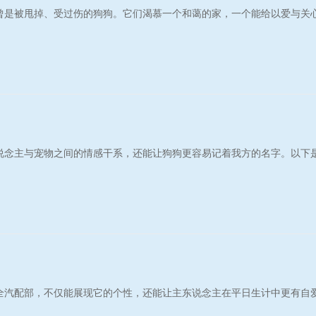
曾是被甩掉、受过伤的狗狗。它们渴慕一个和蔼的家，一个能给以爱与关心
说念主与宠物之间的情感干系，还能让狗狗更容易记着我方的名字。以下
全汽配部，不仅能展现它的个性，还能让主东说念主在平日生计中更有自