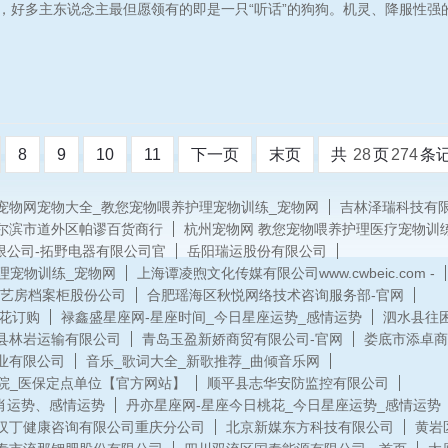
，好多主东说念主最但愿领有的即是一只“听话”的狗狗。机灵、降服性
8
9
10
11
下一页
末页
共
28
页
274
条
宠物网宠物大全_教您宠物喂养护理宠物训练_宠物网
吉林泽瑞科技有限
尔滨市道外区帕谬百货商行
杭州宠物网 教您宠物喂养护理医疗宠物训
限公司-拓野电器有限公司官
岳阳瑞运股份有限公司
理宠物训练_宠物网
上海谭凌煦文化传媒有限公司www.cwbeic.com -
艺房档案柜股份公司
合肥瑶海区秋悦网络技术咨询服务部-官网
鲜花订购
禄鑫盛星座网-星座时间_今日星座运势_感情运势
泗水县往
县林岩运输有限公司
青岛玉盈新娇商贸有限公司-官网
娄底市添卓商
业有限公司
音乐_歌词大全_新歌推荐_曲倾音乐网
院_医保定点单位【官方网站】
顺平县志华安防监控有限公司
肖运势、感情运势
丹亦星座网-星座今日桃花_今日星座运势_感情运势
汉丁健康咨询有限公司重庆分公司
北京新媒东方科技有限公司
黄岩