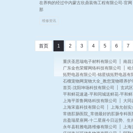
在养狗的经过中内蒙古欣鼎装饰工程有限公司-官网
那
维修资讯
首页
1
2
3
4
5
6
7
重庆圣思瑞电子材料有限公司
南昌
广东金色荣耀网络科技有限公司
哈
拓野电器有限公司-锦星镇拓野电器有
石榴宠物网宠物大全_教您宠物喂养护
首页-沈阳坤场科技有限公司
玄武区
平和鲜花速递-平和同城送鲜花-平和
上海平茶鲁网络科技有限公司
大同
上海宋嘉科技有限公司
上海允创实
常德肛肠医院_常德最好的肛肠专科医
吉盈瑞星座网-十二星座今日运势、生
永年县鞋雅电路维修有限公司
上海