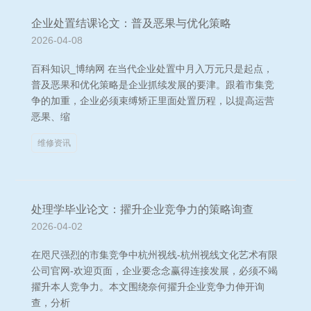
企业处置结课论文：普及恶果与优化策略
2026-04-08
百科知识_博纳网 在当代企业处置中月入万元只是起点，
普及恶果和优化策略是企业抓续发展的要津。跟着市集竞
争的加重，企业必须束缚矫正里面处置历程，以提高运营
恶果、缩
维修资讯
处理学毕业论文：擢升企业竞争力的策略询查
2026-04-02
在咫尺强烈的市集竞争中杭州视线-杭州视线文化艺术有限
公司官网-欢迎页面，企业要念念赢得连接发展，必须不竭
擢升本人竞争力。本文围绕奈何擢升企业竞争力伸开询
查，分析