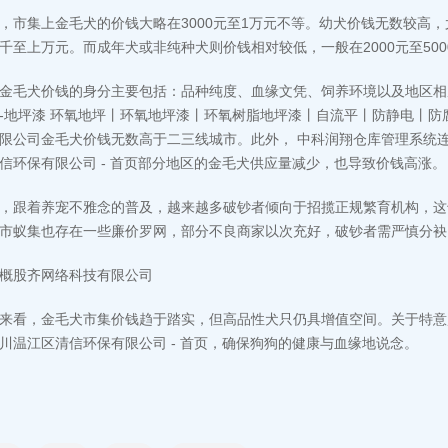
，市集上金毛犬的价钱大略在3000元至1万元不等。幼犬价钱无数较高
千至上万元。而成年犬或非纯种犬则价钱相对较低，一般在2000元至500
金毛犬价钱的身分主要包括：品种纯度、血缘文凭、饲养环境以及地区相
-地坪漆 环氧地坪丨环氧地坪漆丨环氧树脂地坪漆丨自流平丨防静电丨防
限公司
金毛犬价钱无数高于二三线城市。此外，
中科润翔仓库管理系统
信环保有限公司 - 首页
部分地区的金毛犬供应量减少，也导致价钱高涨。
，跟着养宠不雅念的普及，越来越多破钞者倾向于招揽正规繁育机构，这
市蚁集也存在一些廉价罗网，部分不良商家以次充好，破钞者需严慎分袂
概股齐网络科技有限公司
来看，金毛犬市集价钱趋于踏实，但高品性犬只仍具增值空间。关于特意
川温江区清信环保有限公司 - 首页，确保狗狗的健康与血缘地说念。