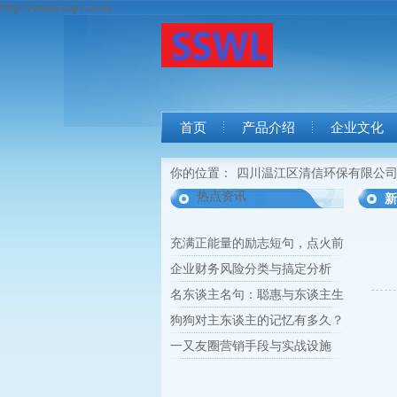
http://www.csjrr.com
首页
产品介绍
企业文化
你的位置：
四川温江区清信环保有限公司 
热点资讯
新
充满正能量的励志短句，点火前
企业财务风险分类与搞定分析
名东谈主名句：聪惠与东谈主生
狗狗对主东谈主的记忆有多久？
一又友圈营销手段与实战设施