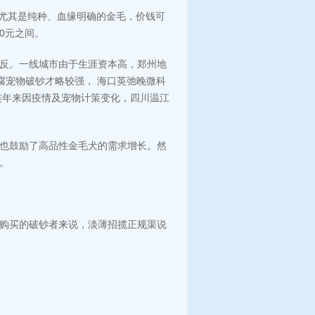
，尤其是纯种、血缘明确的金毛，价钱可
0元之间。
反。一线城市由于生涯资本高，
郑州地
腐
宠物破钞才略较强，
海口英弛晚微科
连年来因疫情及宠物计策变化，
四川温江
也鼓励了高品性金毛犬的需求增长。然
。
购买的破钞者来说，淡薄招揽正规渠说