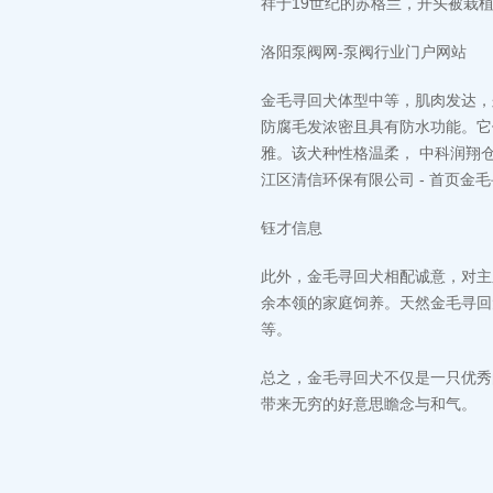
祥于19世纪的苏格兰，开头被栽
洛阳泵阀网-泵阀行业门户网站
金毛寻回犬体型中等，肌肉发达，
防腐
毛发浓密且具有防水功能。
雅。该犬种性格温柔，
中科润翔
江区清信环保有限公司 - 首页
金毛
钰才信息
此外，金毛寻回犬相配诚意，对主
余本领的家庭饲养。天然金毛寻回
等。
总之，金毛寻回犬不仅是一只优秀
带来无穷的好意思瞻念与和气。